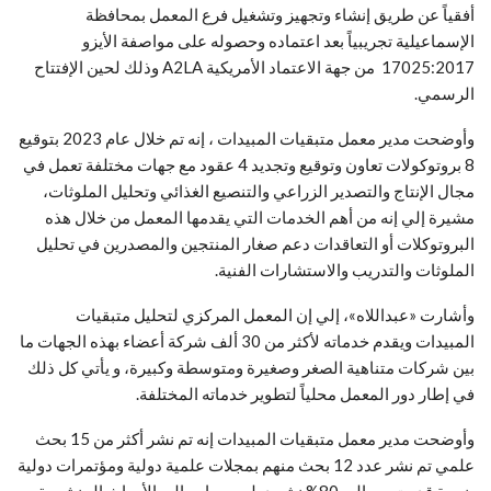
أفقياً عن طريق إنشاء وتجهيز وتشغيل فرع المعمل بمحافظة
الإسماعيلية تجريبياً بعد اعتماده وحصوله على مواصفة الأيزو
17025:2017 من جهة الاعتماد الأمريكية A2LA وذلك لحين الإفتتاح
الرسمي.
وأوضحت مدير معمل متبقيات المبيدات ، إنه تم خلال عام 2023 بتوقيع
8 بروتوكولات تعاون وتوقيع وتجديد 4 عقود مع جهات مختلفة تعمل في
مجال الإنتاج والتصدير الزراعي والتنصيع الغذائي وتحليل الملوثات،
مشيرة إلي إنه من أهم الخدمات التي يقدمها المعمل من خلال هذه
البروتوكلات أو التعاقدات دعم صغار المنتجين والمصدرين في تحليل
الملوثات والتدريب والاستشارات الفنية.
وأشارت «عبداللاه»، إلي إن المعمل المركزي لتحليل متبقيات
المبيدات ويقدم خدماته لأكثر من 30 ألف شركة أعضاء بهذه الجهات ما
بين شركات متناهية الصغر وصغيرة ومتوسطة وكبيرة، و يأتي كل ذلك
في إطار دور المعمل محلياً لتطوير خدماته المختلفة.
وأوضحت مدير معمل متبقيات المبيدات إنه تم نشر أكثر من 15 بحث
علمي تم نشر عدد 12 بحث منهم بمجلات علمية دولية ومؤتمرات دولية