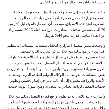
وصربيا واليابان وغير ذلك من الأسواق الأخرى.
ولفتت «عبداللاه»، إلي قيام وفود من الدول المستوردة للمنتجات
المصرية بزيارة المعمل ضمن قيامها بعمل مباحثاتها مع الجهات
المصرية لفتح هذه الأسواق، موضحة أن المعمل قام بتحليل أكثر من
70 ألف عينة من شحنات الصادرات الزراعية لعام 2023 بنسبة زيادة
عن العام الماضي قدرت بنحو 44% تقريباً.
وأوضحت مدير المعمل المركزي لتحليل متبقيات المبيدات إنه تنظيم
أكثر من 7 برامج دولية من خلال مركز التدريب التابع للمعمل
لمتخصصين من عدة دول في مجال تحليل ملوثات الأغذية واختبارات
سلامة الغذاء ونظم الجودة بأقسام المعمل المختلفة ومن أهم هذه
الدول سوريا، فلسطين، موريتانيا، روندا، بتسوانا وتم ذلك بالتعاون مع
بعض المنظمات الدولية مثل الوكالة الدولية للطاقة الذرية، ومنظمة
الأغذية والزراعة، مشيرة إلي أن ذلك يأتي في إطار تحسين وتطوير
خدمات المعمل لزيادة الصادرات المصرية وفتح أسواق دولية جديدة.
وأشارت «عبداللاه»، إنه تم تطوير ورفع كفاءة المعمل وذلك من خلال
زيادة خدمات المعمل بأعلى جودة رأسياً وأفقياً وتم زيادتها رأسياً من
خلال دعم أقسام المعمل المختلفة من خلال شراء أجهزة تحليل جديدة