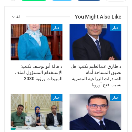
You Might Also Like
All
أخبار
أخبار
د طارق عبدالعليم يكتب: هل
د هالة أبو يوسف تكتب:
تضيق المساحة أمام
الإستخدام المسؤول لملف
الصادرات الزراعية المصرية
المبيدات ورؤية 2030
بسبب فتح أوروبا…
أخبار
أخبار