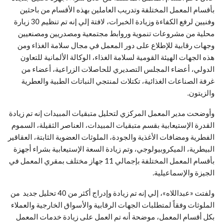
بأقسام المعمل المختلفة وتدريب العاملين بهذه الأقسام من باحثين
وفنيين لرفع الكفاءة وزيادة الخبرات، لافتة إلي إنه تم تنظيم 30 زيارة
محلية من مشروعات تنموية وروابط مجتمعية ومصدريين ومصنعيين
وجهات رقابية للإطلاع على دور المعمل في مجال سلامة الغذاء ومن
هذه الجهات الهيئة القومية لسلامة الغذاء، الوكالة الألمانية للتعاون
الدولي، أعضاء المجلس التصديري للحاصلات الزراعية، أعضاء من
غرفة الصناعات الغذائية، تكتلات لمنتجي النباتات الطبية والعطرية
والزيتون.
وأوضحت مدير المعمل المركزي لتحليل متبقيات المبيدات إنه تم زيادة
القدرة الإستيعابية بقسم متبقيات المبيدات، العناصر الثقيلة، السموم
الفطرية ومضافات الأغذية والجودة، الملوثات العضوية الثابتة، العقاقير
البيطرية، الميكروبيولوجي، وتم زيادة السعة الإستيعابية بشراء أجهزة
بأقسام المعمل المختلفة بإجمالي 11 جهاز مختلف بمقري المعمل في
الجيزة والإسماعيلية.
ولفتت «عبداللاه»، إلي إنه تم زيادة وإدراج أكثر من 40 تحليل جديد من
الملوثات وفقاً لمتطلبات الجهات الرقابية والأسواق الخارجية والعملاء
بكل أقسام المعمل، موضحة أنه تم العمل على زيادة خدمات المعمل