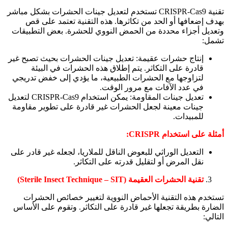
تقنية CRISPR-Cas9 تستخدم لتعديل جينات الحشرات بشكل مباشر
بهدف إضعافها أو الحد من تكاثرها. هذه التقنية تعتمد على قص
وتعديل أجزاء محددة من الحمض النووي للحشرة. بعض التطبيقات
تشمل:
إنتاج حشرات عقيمة: تعديل جينات الحشرات بحيث تصبح غير
قادرة على التكاثر. يتم إطلاق هذه الحشرات في البيئة
لتزاوجها مع الحشرات الطبيعية، ما يؤدي إلى خفض تدريجي
في عدد الآفات مع مرور الوقت.
تعديل جينات المقاومة: يمكن استخدام CRISPR-Cas9 لتعديل
جينات معينة لجعل الحشرات غير قادرة على تطوير مقاومة
للمبيدات.
أمثلة على استخدام CRISPR:
التعديل الوراثي للبعوض الناقل للملاريا، لجعله غير قادر على
نقل المرض أو لتقليل قدرته على التكاثر.
تقنية الحشرات العقيمة (Sterile Insect Technique – SIT)
تستخدم هذه التقنية الأحماض النووية لتغيير خصائص الحشرات
الضارة بطريقة تجعلها غير قادرة على التكاثر. وتقوم على الأساس
التالي: