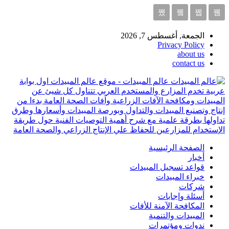
الجمعة, أغسطس 7, 2026
Privacy Policy
about us
contact us
عالم المبيدات - موقع عالم المبيدات اول بوابة
عربية تخدم المزارع والمستخدم العربي تتناول كل شيئ عن
المبيدات ومكافحة الآفات الزراعية وآفات الصحة العامة بدءا من
إنتاج وتصنيع المبيدات والتداول وبورصة المبيدات وأسعارها وطرق
تداولها بطرقة علمية مع شرح أهمية التوصيات الفنية حول طريقة
الإستخدام للمزارعين للحفاظ علي الإنتاج الزراعي والصحة العامة
الصفحة الرئيسية
أخبار
قواعد تسجيل المبيدات
خبراء المبيدات
شركات
أسئلة وإجابات
المكافحة الآمنة للأفات
المبيدات والتنمية
ندوات ومؤتمرات