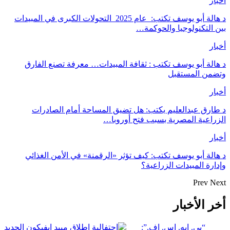
أخبار
د هالة أبو يوسف تكتب: عام 2025 التحولات الكبرى في المبيدات
بين التكنولوجيا والحوكمة…
أخبار
د هالة أبو يوسف تكتب : ثقافة المبيدات… معرفة تصنع الفارق
وتضمن المستقبل
أخبار
د طارق عبدالعليم يكتب: هل تضيق المساحة أمام الصادرات
الزراعية المصرية بسبب فتح أوروبا…
أخبار
د هالة أبو يوسف تكتب: كيف تؤثر «الرقمنة» في الأمن الغذائي
وإدارة المبيدات الزراعية؟
Prev
Next
أخر الأخبار
“بي. إيه. إس. إف.”: