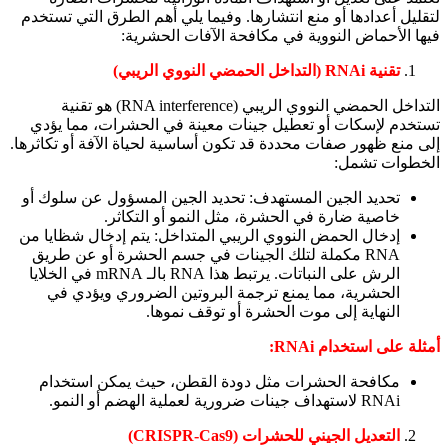
لتقليل أعدادها أو منع انتشارها. وفيما يلي أهم الطرق التي تستخدم
فيها الأحماض النووية في مكافحة الآفات الحشرية:
تقنية RNAi (التداخل الحمضي النووي الريبي)
التداخل الحمضي النووي الريبي (RNA interference) هو تقنية
تستخدم لإسكات أو تعطيل جينات معينة في الحشرات، مما يؤدي
إلى منع ظهور صفات محددة قد تكون أساسية لحياة الآفة أو تكاثرها.
الخطوات تشمل:
تحديد الجين المستهدف: تحديد الجين المسؤول عن سلوك أو
خاصية ضارة في الحشرة، مثل النمو أو التكاثر.
إدخال الحمض النووي الريبي المتداخل: يتم إدخال شظايا من
RNA مكملة لتلك الجينات في جسم الحشرة أو عن طريق
الرش على النباتات. يرتبط هذا RNA بالـ mRNA في الخلايا
الحشرية، مما يمنع ترجمة البروتين الضروري ويؤدي في
النهاية إلى موت الحشرة أو توقف نموها.
أمثلة على استخدام RNAi:
مكافحة الحشرات مثل دودة القطن، حيث يمكن استخدام
RNAi لاستهداف جينات ضرورية لعملية الهضم أو النمو.
التعديل الجيني للحشرات (CRISPR-Cas9)