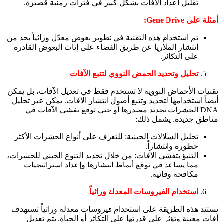
تقليل أعداد الآفات بشكل كبير في فترات زمنية قصيرة.
أمثلة على Gene Drive:
تم استخدام هذه التقنية في تطوير بعوض معدّل وراثياً يحد من
انتشار الملاريا عن طريق القضاء على إناث البعوض القادرة
على التكاثر.
تحليل وتحديد الحمض النووي لتتبع الآفات
تقنيات الأحماض النووية لا تستخدم فقط في تعديل الآفات، بل يمكن
أيضاً استخدامها لتحديد وتتبع أصول انتشار الآفات. يمكن عبر تحليل
DNA الحشرات تحديد مصدرها أو حتى توقع تفشي الآفات في
مناطق جديدة. يشمل ذلك:
تحليل السلالات الجينية: للتعرف على أنواع الحشرات الأكثر
خطورة وانتشاراً.
التنبؤ بتفشي الآفات: من خلال تحديد التنوع الجيني للحشرات،
مما يساعد في توقع أنماط انتشارها وإعداد استراتيجيات
مكافحة وقائية.
استخدام الفيروسات المعدلة وراثياً
تستند هذه الطريقة على استخدام فيروسات معدلة وراثياً تستهدف
آفات معينة وتؤثر على قدرتها على التكاثر أو الحياة. يتم تعديل