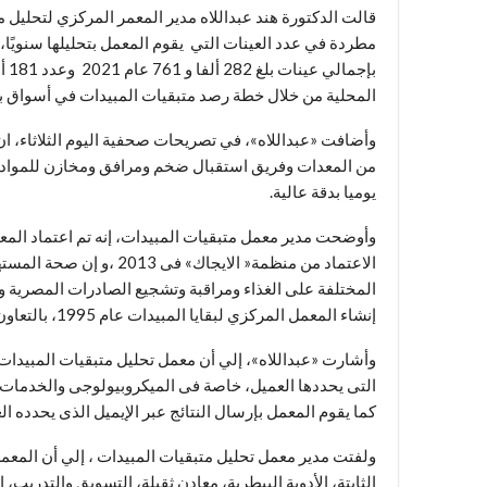
قالت الدكتورة هند عبداللاه مدير المعمر المركزي لتحليل مت
المحلية من خلال خطة رصد متبقيات المبيدات في أسواق بي
وأضافت «عبداللاه»، في تصريحات صحفية اليوم الثلاثاء، ان
يوميا بدقة عالية.
الاعتماد من منظمة« الايج
المختلفة على الغذاء ومراقبة وتشجيع الصادرات المصرية 
إنشاء المعمل المركزي لبقايا المبيدات عام 1995، بالتعاون بين الحكومتين المصرية والفنلندية.
التى يحددها العميل، خاصة فى الميكروبيولوجى والخدمات ا
كما يقوم المعمل بإرسال النتائج عبر الإيميل الذى يحدده ال
ولفتت مدير معمل تحليل متبقيات المبيدات ، إلي أن المعم