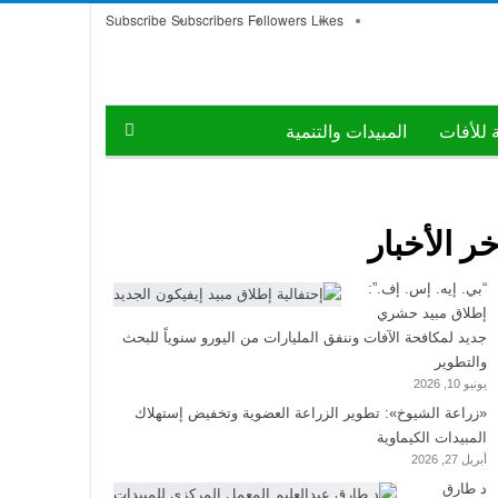
Subscribe
Subscribers
Followers
Likes
ة للأفات
المبيدات والتنمية
خر الأخبار
“بي. إيه. إس. إف.”:
إطلاق مبيد حشري
جديد لمكافحة الآفات وننفق المليارات من اليورو سنوياً للبحث
والتطوير
يونيو 10, 2026
«زراعة الشيوخ»: تطوير الزراعة العضوية وتخفيض إستهلاك
المبيدات الكيماوية
أبريل 27, 2026
د طارق