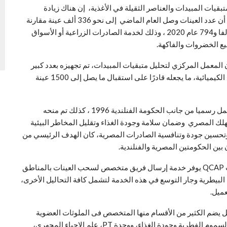
بقيات المبيدات والعناصر الثقيلة في الأغذية، إن هناك زيادة
مطردة في عدد العينات التي يقوم المعمل بتحليلها سنويًا، أن عدد العينات وصل العام الماضي إلى نحو 336 ألف عينة مقارنة
بإجمالي عينات بلغ 282 ألفا و 761 عام 2021 وعدد 181 ألفا و794 عام 2020 ، وذلك لخدمة الصادرات الزراعية أو الأسواق
ع الخضروات والفاكهة.
 المعمل المركزي لتحليل متبقيات المبيدات، تم تجهيزه بعدد كبير
من المعدات وفريق استقبال ضخم ومرافق ومخازن للمواد الكيميائية، ما يجعله قادرًا على استقبال ما يصل إلى 1500 عينة
وأوضحت مدير معمل متبقيات المبيدات، إنه تم اعتماد المعمل رسميا من جانب الحكومة الفنلندية 1996 ، كذلك تم منحه
اك» فى 2013 ،و إن صحة المستهلك المصري وضمان سلامة وجودة الغذاء وتقليل المخاطر البيئية
وتحسين جودة وتنافسية الصادرات المصرية، كان الهدف الرئيسي من
وأشارت «عبداللاه»، إلي أن معمل تحليل متبقيات المبيدات QCAP يوفر خدمة إرسال فريق متخصص لسحب العينات بالمناطق
لبيطرية وجار التوسع في هذه الخدمة لتشمل كافة التحاليل الأخرى،
عميل.
ل ‏يضم الكثير من الأقسام منها المتخصص فى الملوثات العضوية
الثابتة، الأدوية البيطرية، معادن ثقيلة، التسويق والتدريب، السموم الفطرية وجودة الغذاء، ووحدة ‏PT‏، علم الاحياء المجهري،