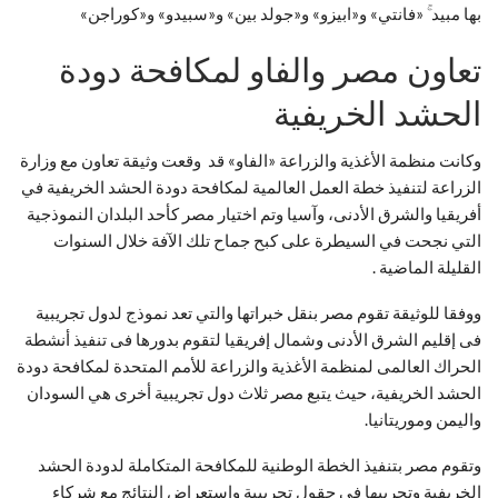
بها مبيد ۚ «فانتي» و«ابيزو» و«جولد بين» و«سبيدو» و«كوراجن»
تعاون مصر والفاو لمكافحة دودة
الحشد الخريفية
وكانت منظمة الأغذية والزراعة «الفاو» قد وقعت وثيقة تعاون مع وزارة
الزراعة لتنفيذ خطة العمل العالمية لمكافحة دودة الحشد الخريفية في
أفريقيا والشرق الأدنى، وآسيا وتم اختيار مصر كأحد البلدان النموذجية
التي نجحت في السيطرة على كبح جماح تلك الآفة خلال السنوات
القليلة الماضية .
ووفقا للوثيقة تقوم مصر بنقل خبراتها والتي تعد نموذج لدول تجريبية
فى إقليم الشرق الأدنى وشمال إفريقيا لتقوم بدورها فى تنفيذ أنشطة
الحراك العالمى لمنظمة الأغذية والزراعة للأمم المتحدة لمكافحة دودة
الحشد الخريفية، حيث يتبع مصر ثلاث دول تجريبية أخرى هي السودان
واليمن وموريتانيا.
وتقوم مصر بتنفيذ الخطة الوطنية للمكافحة المتكاملة لدودة الحشد
الخريفية وتجريبها فى حقول تجريبية واستعراض النتائج مع شركاء