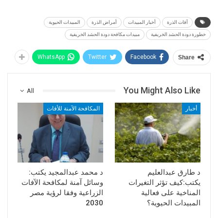
آفات الذرة
أخبار المبيدات
أمراض الذرة
المبيدات الحيوية
خطورة دودة الحشد الخريفية
مبيدات مكافحة دودة الحشد الخريفية
WhatsApp
Twitter
Facebook
Share
You Might Also Like
All
أخبار
المكافحة الآمنة للأفات
د طارق عبدالعليم
د محمد عبدالمجيد يكتب:
يكتب:كيف تؤثر التغيرات
وسائل آمنة لمكافحة الآفات
المناخية على فعالية
الزراعية وفقا لرؤية مصر
المبيدات الحيوية؟
2030