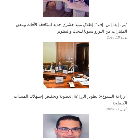
“بي. إيه. إس. إف.”: إطلاق مبيد حشري جديد لمكافحة الآفات وننفق
المليارات من اليورو سنوياً للبحث والتطوير
يونيو 10, 2026
«زراعة الشيوخ»: تطوير الزراعة العضوية وتخفيض إستهلاك المبيدات
الكيماوية
أبريل 27, 2026