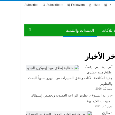
Subscribe
Subscribers
Followers
Likes
ة للأفات
المبيدات والتنمية
خر الأخبار
“بي. إيه. إس. إف.”:
إطلاق مبيد حشري
جديد لمكافحة الآفات وننفق المليارات من اليورو سنوياً للبحث
والتطوير
يونيو 10, 2026
«زراعة الشيوخ»: تطوير الزراعة العضوية وتخفيض إستهلاك
المبيدات الكيماوية
أبريل 27, 2026
د طارق