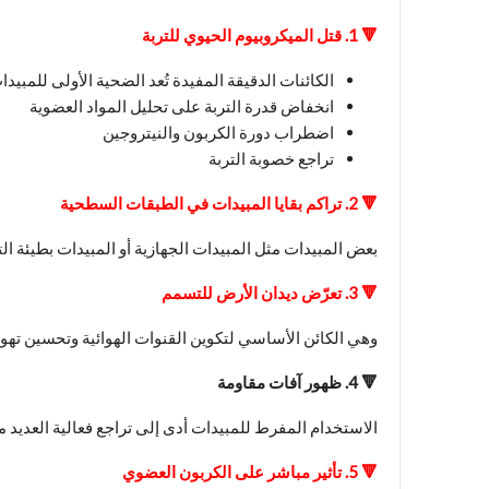
🔻
1. قتل الميكروبيوم الحيوي للتربة
الكائنات الدقيقة المفيدة تُعد الضحية الأولى للمبي
انخفاض قدرة التربة على تحليل المواد العضوية
اضطراب دورة الكربون والنيتروجين
تراجع خصوبة التربة
🔻
2. تراكم بقايا المبيدات في الطبقات السطحية
بعض المبيدات مثل المبيدات الجهازية أو المبيدات بطيئة الت
🔻
3. تعرّض ديدان الأرض للتسمم
وهي الكائن الأساسي لتكوين القنوات الهوائية وتحسين تهوية
🔻
4. ظهور آفات مقاومة
الاستخدام المفرط للمبيدات أدى إلى تراجع فعالية العديد من
🔻
5. تأثير مباشر على الكربون العضوي