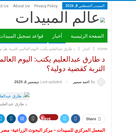
السبت, أغسطس 8, 2026
Privacy Policy
About Us
ct Us
الصفحة الرئيسية
أخبار
قواعد تسجيل المبيدات
Home
أخبار
د طارق عبدالعليم يكتب: اليوم العالمي للتربة: هل ت
ندوات ومؤتمرات
د طارق عبدالعليم يكتب: اليوم العال
التربة كقضية دولية؟
Last updated
ديسمبر 6, 2025
By
احمد سمير
د طارق عبدالعلي
Save
Share
المعمل المركزي للمبيدات – مركز البحوث الزراعية- مصر