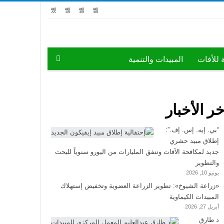
ة للأفات
المبيدات والتنمية
خر الأخبار
“بي. إيه. إس. إف.”:
إطلاق مبيد حشري
جديد لمكافحة الآفات وننفق المليارات من اليورو سنوياً للبحث
والتطوير
يونيو 10, 2026
«زراعة الشيوخ»: تطوير الزراعة العضوية وتخفيض إستهلاك
المبيدات الكيماوية
أبريل 27, 2026
د طارق