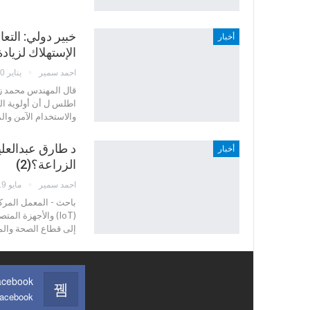
خبير دولي: التع
أخبار
الإستهلاك لزياد
احمد سمير
يناير 20, 2025
قال المهندس محمد زي
اطلس ل أن أولوية الع
والاستخدام الآمن وا
أخبار
الزراعة؟(2)
احمد سمير
مايو 19, 2023
باحث - المعمل المركزي
(IoT) والأجهزة ال
إلى قطاع الصحة والمد
acebook
Facebook