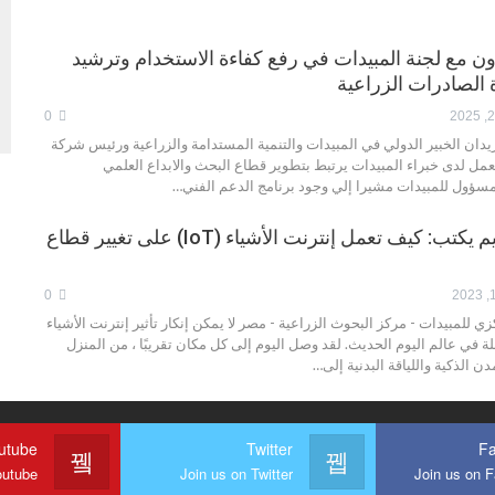
اون مع لجنة المبيدات في رفع كفاءة الاستخدام وترشيد
ة الصادرات الزراعية
0
دان الخبير الدولي في المبيدات والتنمية المستدامة والزراعية ورئيس شركة
مل لدى خبراء المبيدات يرتبط بتطوير قطاع البحث والابداع العلمي
لمسؤول للمبيدات مشيرا إلي وجود برنامج الدعم الفني…
د طارق عبدالعليم يكتب: كيف تعمل إنترنت الأشياء (IoT) على تغيير قطاع
0
 للمبيدات - مركز البحوث الزراعية - مصر لا يمكن إنكار تأثير إنترنت الأشياء
متصلة في عالم اليوم الحديث. لقد وصل اليوم إلى كل مكان تقريبًا ، من المنزل
ن الذكية واللياقة البدنية إلى…
utube
Twitter
F
outube
Join us on Twitter
Join us on 