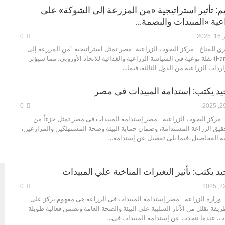
م: تأثير استراتيجية «من المزرعة إلى الشوكة» على
عية «المبيدات والبصمة…
202
0
ي للمناخ - مركز البحوث الزراعية- مصر تمثل استراتيجية "من المزرعة إلى
الشوكة" (Farm to Fork) نقلة نوعية في السياسة الزراعية والغذائية للاتحاد الأوروبي، مما سيؤثر
ات الزراعية من الدول الثالثة. فيما…
يد يكتب: إستدامة المبيدات فى مصر
0
 مركز البحوث الزراعية - مصر إستدامة المبيدات فى مصر تمثل جزءاً من
حقيق الزراعة المستدامة، وضمان حماية البيئة وصحة المستهلكين والمزارعين،
ية المحاصيل. فيما يلى تفصيل عن إستدامة…
د يكتب: تأثير التغيرات المناخية علي المبيدات
0
- وزارة الزراعة - مصر إستدامة المبيدات فى الزراعة هى مفهوم يركز على
يقة تقلل من الآثار السلبية على البيئة والصحة العامة وتضمن فعالية طويلة
فات. عندما نتحدث عن إستدامة المبيدات فى…