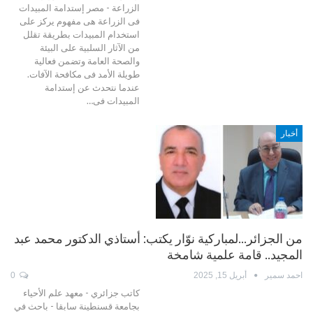
الزراعة - مصر إستدامة المبيدات
فى الزراعة هى مفهوم يركز على
استخدام المبيدات بطريقة تقلل
من الآثار السلبية على البيئة
والصحة العامة وتضمن فعالية
طويلة الأمد فى مكافحة الآفات.
عندما نتحدث عن إستدامة
المبيدات فى…
أخبار
من الجزائر…لمباركية نوّار يكتب: أستاذي الدكتور محمد عبد
المجيد.. قامة علمية شامخة
احمد سمير
أبريل 15, 2025
0
كاتب جزائري - معهد علم الأحياء
بجامعة قسنطينة سابقا - باحث في