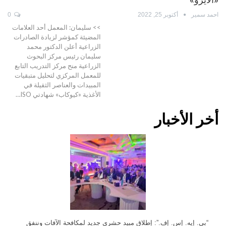
احمد سمير
أكتوبر 25, 2022
0
>> سليمان: المعمل أحد العلامات
المضيئة كمؤشر لزيادة الصادرات
الزراعية أعلن الدكتور محمد
سليمان رئيس مركز البحوث
الزراعية منح مركز التدريب التابع
للمعمل المركزي لتحليل متبقيات
المبيدات والعناصر الثقيلة في
الأغذية «كيوكاب» شهادتي ISO…
أخر الأخبار
“بي. إيه. إس. إف.”: إطلاق مبيد حشري جديد لمكافحة الآفات وننفق