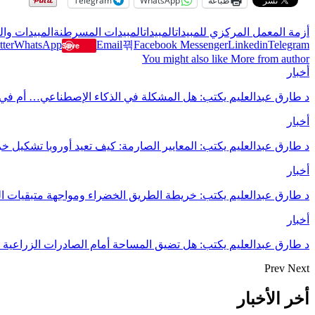
طباعة
WhatsApp
Telegram
أزمة المعمل المركزي للمبيدات
المبيدات
المبيدات المسرطنة
المبيدات وا
tter
WhatsApp
Email
Facebook Messenger
Linkedin
Telegram
Save
You might also like
More from author
أخبار
د طارق عبدالعليم يكتب: هل المشكلة في الذكاء الإصطناعي… أم في 
أخبار
د طارق عبدالعليم يكتب: المعايير الصارمة: كيف تعيد أوروبا تشكيل 
أخبار
د طارق عبدالعليم يكتب: خريطة الطريق الخضراء ومواجهة متبقيات ال
أخبار
د طارق عبدالعليم يكتب: هل تضيق المساحة أمام الصادرات الزراعية
Prev
Next
أخر الأخبار