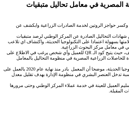
للحاصلات الزراعية المصرية في معامل تحاليل متبقيات
ت وكسر حواجز الروتين لخدمة الصادرات الزراعية وابكشف عن
ن شهادات التحاليل الصادرة عن المركز الوطني لرصد متبقيات
شف على الشهادا والتأكد من سلامتها بسهولة اعتمادا على التكنولوجيا الحديثة، واكتشاف اي تلاعب
وأكد «عبدالسلام» على أن تطبيق نظام كود الاستجابة السريع بالشهادات يفيد عملاء المعمل أيضا في حالة تعرض الشهادة لأي من عوامل التلف، حيث يتيح كود الـ QR للعميل وأي شخص يرغب في الاطلاع على
ة للحاصلات الزراعية المصرية في منظومة التحاليل بالمعامل
واضاف «عبد السلام» أن المعمل المركزي للمبيدات يحرص على أن يكون سباقا في تطبيق كل ماهو جديد ومفيد لمنظومة من وسائل التكنولوجيا الحديثة، موضحا أن المعمل بادر منذ نهاية عام 2020 بالعمل على
نسبة تدخل العنصر البشري في منظومة الإدارة بهدف تقليل معدل
تسليم العميل للعينة في خدمة عملاء المركز الوطني وحتى مرورها
ت المقبلة.