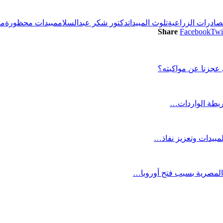
لصادرات الزراعية
تلوث المبيدات
دكتور شكر عبدالسلام
مبيدات محظورة
مش
Share
Facebook
Twi
عجزنا عن مواكبته؟
خريطة الواردات…
مبيدات وتعزيز نفاذ…
 المصرية بسبب فتح أوروبا…