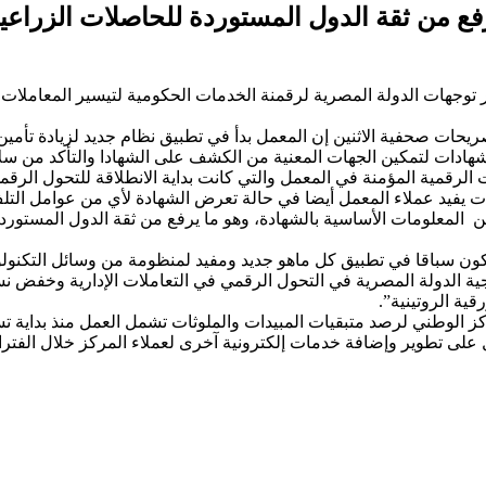
 السلام: كود الاستجابة السريع “QR” يرفع من ثقة الدول المستوردة 
 توجهات الدولة المصرية لرقمنة الخدمات الحكومية لتيسير المعاملا
يحات صحفية الاثنين إن المعمل بدأ في تطبيق نظام جديد لزيادة تأمي
دات والملوثات في الأغذية، بارفاق كود الاستجابة السريعة QR بالشهادات لتمكين الجهات المعنية من الك
 المعلومات الأساسية بالشهادة، وهو ما يرفع من ثقة الدول المستورد
جية الدولة المصرية في التحول الرقمي في التعاملات الإدارية وخفض 
ية الروتينية”.
ركز الوطني لرصد متبقيات المبيدات والملوثات تشمل العمل منذ بداية 
ل على تطوير وإضافة خدمات إلكترونية آخرى لعملاء المركز خلال الفترا