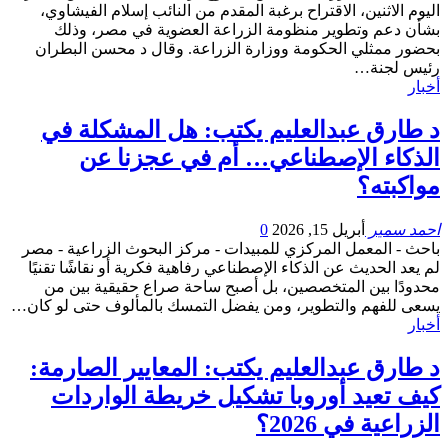
اليوم الاثنين، الاقتراح برغبة المقدم من النائب إسلام الفيشاوي،
بشأن دعم وتطوير منظومة الزراعة العضوية في مصر، وذلك
بحضور ممثلي الحكومة ووزارة الزراعة. وقال د محسن البطران
رئيس لجنة…
أخبار
د طارق عبدالعليم يكتب: هل المشكلة في
الذكاء الإصطناعي… أم في عجزنا عن
مواكبته؟
احمد سمير
أبريل 15, 2026
0
باحث - المعمل المركزي للمبيدات - مركز البحوث الزراعية - مصر
لم يعد الحديث عن الذكاء الإصطناعي رفاهية فكرية أو نقاشًا تقنيًا
محدودًا بين المتخصصين، بل أصبح ساحة صراع حقيقية بين من
يسعى للفهم والتطوير، ومن يفضل التمسك بالمألوف حتى لو كان…
أخبار
د طارق عبدالعليم يكتب: المعايير الصارمة:
كيف تعيد أوروبا تشكيل خريطة الواردات
الزراعية في 2026؟