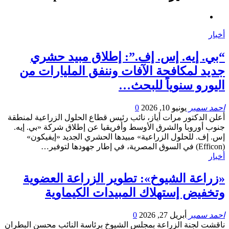
أخبار
“بي. إيه. إس. إف.”: إطلاق مبيد حشري
جديد لمكافحة الآفات وننفق المليارات من
اليورو سنوياً للبحث…
احمد سمير
يونيو 10, 2026
0
أعلن الدكتور مرات أياز، نائب رئيس قطاع الحلول الزراعية لمنطقة
جنوب أوروبا والشرق الأوسط وأفريقيا عن إطلاق شركة «بي. إيه.
إس. إف. للحلول الزراعية» مبيدها الحشري الجديد «إيفيكون»
(Efficon) في السوق المصرية، في إطار جهودها لتوفير…
أخبار
«زراعة الشيوخ»: تطوير الزراعة العضوية
وتخفيض إستهلاك المبيدات الكيماوية
احمد سمير
أبريل 27, 2026
0
ناقشت لجنة الزراعة بمجلس الشيوخ برئاسة النائب محسن البطران