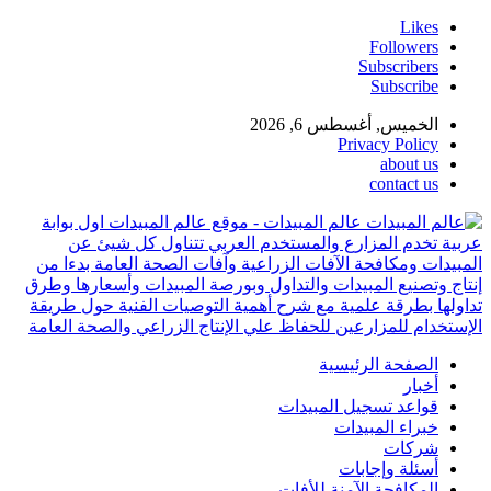
Likes
Followers
Subscribers
Subscribe
الخميس, أغسطس 6, 2026
Privacy Policy
about us
contact us
عالم المبيدات - موقع عالم المبيدات اول بوابة
عربية تخدم المزارع والمستخدم العربي تتناول كل شيئ عن
المبيدات ومكافحة الآفات الزراعية وآفات الصحة العامة بدءا من
إنتاج وتصنيع المبيدات والتداول وبورصة المبيدات وأسعارها وطرق
تداولها بطرقة علمية مع شرح أهمية التوصيات الفنية حول طريقة
الإستخدام للمزارعين للحفاظ علي الإنتاج الزراعي والصحة العامة
الصفحة الرئيسية
أخبار
قواعد تسجيل المبيدات
خبراء المبيدات
شركات
أسئلة وإجابات
المكافحة الآمنة للأفات