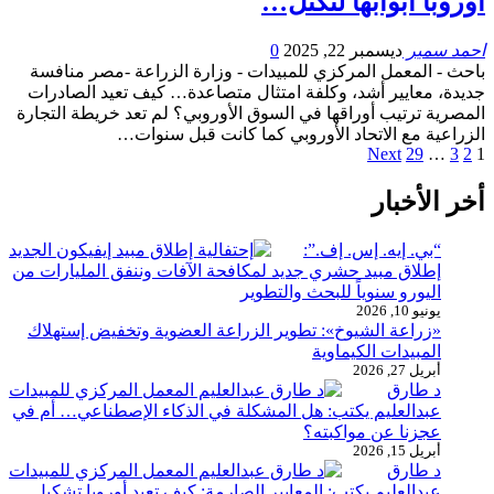
أوروبا أبوابها لتكتل…
احمد سمير
ديسمبر 22, 2025
0
باحث - المعمل المركزي للمبيدات - وزارة الزراعة -مصر منافسة
جديدة، معايير أشد، وكلفة امتثال متصاعدة… كيف تعيد الصادرات
المصرية ترتيب أوراقها في السوق الأوروبي؟ لم تعد خريطة التجارة
الزراعية مع الاتحاد الأوروبي كما كانت قبل سنوات…
Next
29
…
3
2
1
أخر الأخبار
“بي. إيه. إس. إف.”:
إطلاق مبيد حشري جديد لمكافحة الآفات وننفق المليارات من
اليورو سنوياً للبحث والتطوير
يونيو 10, 2026
«زراعة الشيوخ»: تطوير الزراعة العضوية وتخفيض إستهلاك
المبيدات الكيماوية
أبريل 27, 2026
د طارق
عبدالعليم يكتب: هل المشكلة في الذكاء الإصطناعي… أم في
عجزنا عن مواكبته؟
أبريل 15, 2026
د طارق
عبدالعليم يكتب: المعايير الصارمة: كيف تعيد أوروبا تشكيل