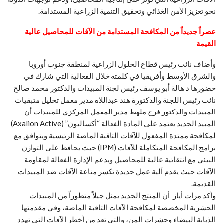
نحو تعزيز الأمن الغذائي وتحقيق التنمية الزراعية المستدامة.
عصراً جديداً من المكافحة المستدامة من الآفات للمحاصيل عالية
القيمة
وأضاف نائب رئيس قطاع الحلول الزراعية لمنطقة جنوب أوروبا
والشرق الأوسط وأفريقيا في كلمته خلال الفعالية التي شارك في
حضورها د هالة أبو يوسف رئيس لجنة المبيدات والدكتور محمد صالح
نائب رئيس اللجنة والدكتورة هند عبداللاه مدير معمل تحليل متبقيات
المبيدات والدكتور فرج ملهط مدير المعمل المركزي للمبيدات أن
المبيد الجديد يعتمد على المادة الفعالة “أكساليون” (Axalion Active)
لمكافحة ممتدة المفعول للآفات الثاقبة الماصة الرئيسية ويتوافق مع
برامج المكافحة المتكاملة للآفات (IPM) حيث يحافظ على التوازن
البيئي مع انتقائية عالية للمحاصيل ويدعم الإدارة الفعالة لمقاومة
الآفات حيث يقدم آلية عمل جديدة تكسر مناعة الآفات ضد المبيدات
القديمة.
وأكد مرات أياز أن المنتج الجديد يمثل جيلاً متطوراً من المبيدات
الحشرية المخصصة لمكافحة الآفات الثاقبة الماصة، وفي مقدمتها
الذبابة البيضاء وحشرات المن، والتي تعد من أخطر الآفات التي تهدد