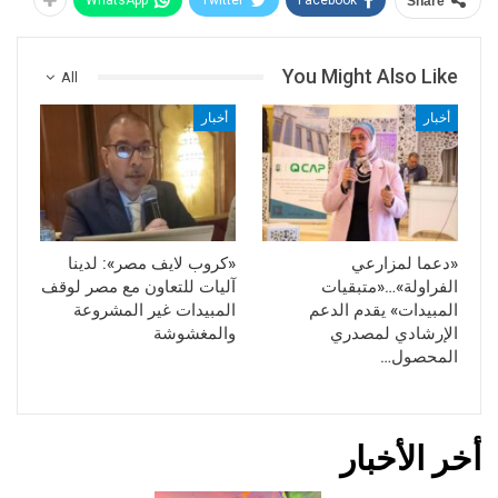
WhatsApp
Twitter
Facebook
Share
You Might Also Like
All
أخبار
أخبار
«دعما لمزارعي
«كروب لايف مصر»: لدينا
الفراولة»…«متبقيات
آليات للتعاون مع مصر لوقف
المبيدات» يقدم الدعم
المبيدات غير المشروعة
الإرشادي لمصدري
والمغشوشة
المحصول…
أخر الأخبار