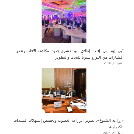
“بي. إيه. إس. إف.”: إطلاق مبيد حشري جديد لمكافحة الآفات وننفق
المليارات من اليورو سنوياً للبحث والتطوير
يونيو 10, 2026
«زراعة الشيوخ»: تطوير الزراعة العضوية وتخفيض إستهلاك المبيدات
الكيماوية
أبريل 27, 2026