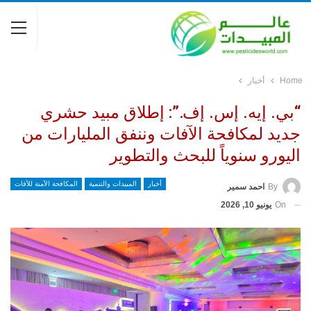
Home
أخبار
“بي. إيه. إس. إف.”: إطلاق مبيد حشري
جديد لمكافحة الآفات وننفق المليارات من
اليورو سنوياً للبحث والتطوير
أخبار
المبيدات والتنمية
المكافحة الآمنة للأفات
By
احمد سمير
On
يونيو 10, 2026