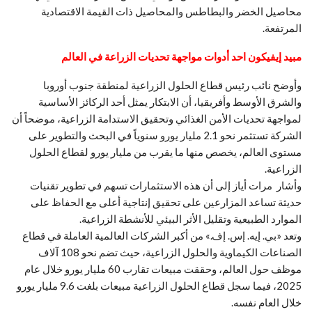
محاصيل الخضر والبطاطس والمحاصيل ذات القيمة الاقتصادية
المرتفعة.
مبيد إيفيكون احد أدوات مواجهة تحديات الزراعة في العالم
وأوضح نائب رئيس قطاع الحلول الزراعية لمنطقة جنوب أوروبا
والشرق الأوسط وأفريقيا، أن الابتكار يمثل أحد الركائز الأساسية
لمواجهة تحديات الأمن الغذائي وتحقيق الاستدامة الزراعية، موضحاً أن
الشركة تستثمر نحو 2.1 مليار يورو سنوياً في البحث والتطوير على
مستوى العالم، يخصص منها ما يقرب من مليار يورو لقطاع الحلول
الزراعية.
وأشار مرات أياز إلى أن هذه الاستثمارات تسهم في تطوير تقنيات
حديثة تساعد المزارعين على تحقيق إنتاجية أعلى مع الحفاظ على
الموارد الطبيعية وتقليل الأثر البيئي للأنشطة الزراعية.
وتعد «بي. إيه. إس. إف.» من أكبر الشركات العالمية العاملة في قطاع
الصناعات الكيماوية والحلول الزراعية، حيث تضم نحو 108 آلاف
موظف حول العالم، وحققت مبيعات تقارب 60 مليار يورو خلال عام
2025، فيما سجل قطاع الحلول الزراعية مبيعات بلغت 9.6 مليار يورو
خلال العام نفسه.