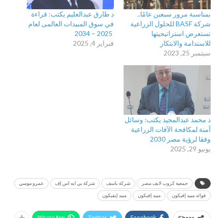
بمناسبة مرور سبعين عامًا..
د طارق عبدالعليم يكتب: قراءة
شركة BASF للحلول الزراعية
في سوق المبيدات العالمى لعام
تستعرض استراتيجيتها
2025 – 2034
للاستدامة والابتكار
فبراير 4, 2025
سبتمبر 25, 2023
د محمد عبدالمجيد يكتب: وسائل
آمنة لمكافحة الآفات الزراعية
وفقا لرؤية مصر 2030
يونيو 29, 2025
جمعية كروب لايف مصر
شركة باسف
شركة بي ايه اس إف
عمرو موسي
فوائد مبيد إفيكون
مبيد إفيكون
مبيد إيفيكون