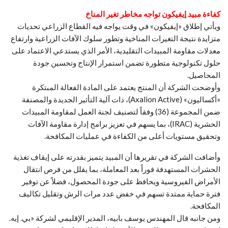
كفاءة مبيد إيفيكون تواجه مخاطر تغير المناخ
ويأتي إطلاق «إيفيكون» في وقت يواجه فيه القطاع الزراعي تحديات
متزايدة نتيجة التغيرات المناخية وتطور سلوك الآفات الزراعية وارتفاع
معدلات مقاومة المبيدات التقليدية، الأمر الذي يستدعي الاعتماد على
حلول تكنولوجية متطورة تضمن استمرار الإنتاج وتحسين جودة
المحاصيل.
وأوضحت الشركة أن المنتج يعتمد على المادة الفعالة المبتكرة
«أكساليون» (Axalion Active)، ذات آلية التأثير الجديدة والمصنفة
ضمن المجموعة (36) وفقاً لتصنيف لجنة العمل لمقاومة المبيدات
الحشرية (IRAC)، بما يسهم في تعزيز برامج إدارة مقاومة الآفات
وتحقيق مستويات أعلى من الكفاءة في عمليات المكافحة.
وأضافت الشركة في تقريرها أن المبيد يتميز بقدرته على إيقاف تغذية
الحشرات المستهدفة فوراً بعد المعاملة، بما يقلل من فرص انتقال
الأمراض الفيروسية ويحافظ على جودة المحصول، فضلاً عن توفير
فترة حماية ممتدة تسهم في خفض عدد مرات الرش وتقليل تكاليف
المكافحة.
ومن جانبه قال المهندس يوسف بابيه، المدير الإقليمي لشركة «بي. إيه.