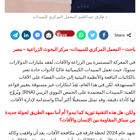
د طارق عبدالعليم المعمل المركزي للمبيدات
Save
Share
باحث – المعمل المركزي للمبيدات- مركز البحوث الزراعية – مصر
في المعركة المستمرة بين الزراعة والآفات، تُفقد مليارات الدولارات
سنويًا، حيث تعمل المبيدات الكيميائية غالبًا كأدوات حادة تضر
بالكائنات النافعة والأنظمة البيئية إلى جانب القضاء على الآفات
المستهدفة. لكن في هذا العام، تَعِدُ ابتكارات غير مسبوقة بتغيير قواعد
اللعبة: المبيدات المعتمدة على الحمض النووي الريبي (RNA). ويُروَّج
لها كأداة دقيقة، وقد تمثل مستقبلًا أكثر أمانًا واستدامة لإدارة الآفات.
ولكن، هل هذه التقنية ثورية كما تبدو؟ أم أننا نمهد الطريق لجولة جديدة
من سباق المقاومة بين الإنسان والآفات؟
شهد عام 2024 لحظة فارقة في مكافحة الآفات، بعد أن وافقت وكالة