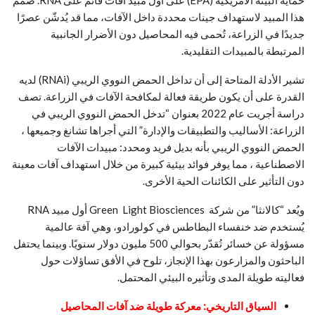
حماية البيئة الأمريكية (EPA) على أول مبيد آفات قائم على RNA. صُمم
هذا المبيد لاستهداف جينات محددة داخل الآفات، مما قد يُدشّن عصرًا
جديدًا في الزراعة، تُحمى فيه المحاصيل دون الأضرار الجانبية
المرتبطة بالمبيدات التقليدية.
تشير الأدلة المتاحة إلى أن تداخل الحمض النووي الريبي (RNAi) لديه
القدرة على أن يكون طريقة فعالة لمكافحة الآفات في الزراعة. تصف
دراسة أجريت عام 2022 بعنوان “تدخل الحمض النووي الريبي في
الزراعة: الأساليب والتطبيقات والإدارة” التي أجراها تشانغ وجميعها ،
الحمض النووي الريبي بأنه بديل فريد ومحدد: مبيدات الآفات
الاصطناعية ، مما يوفر فوائد بيئية كبيرة من خلال استهداف آفات معينة
دون التأثير على الكائنات الحية الأخرى.
ويُعد “كالانثا” من شركة Green Light Biosciences أول مبيد RNA
يُستخدم ضد خنفساء البطاطس في كولورادو، وهي آفة عالمية
مسؤولة عن خسائر تُقدّر بحوالي 500 مليون دولار سنويًا. وبينما يحتفل
الباحثون والمزارعون بهذا الإنجاز، تلوح في الأفق تساؤلات حول
فعاليته طويلة المدى وتأثيره البيئي المحتمل.
السياق التاريخي: معركة طويلة ضد آفات المحاصيل