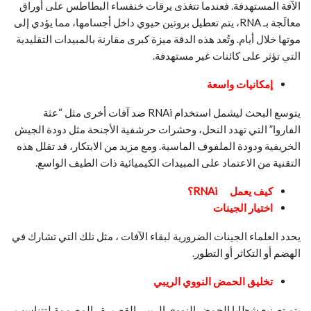
الآفة المستهدفة. فعندما تتغذى يرقات خنفساء البطاطس على أوراق
معالَجة بـ RNA، يتم تعطيل بروتين حيوي داخل أجسامها، مما يؤدي إلى
موتها خلال أيام. وتُعد هذه الدقة ميزة كبرى مقارنة بالمبيدات التقليدية
التي تؤثر على كائنات غير مستهدفة.
إمكانيات واسعة
يتوسع البحث ليشمل استخدام RNAi ضد آفات أخرى مثل “عثة
الفاروا” التي تهدد النحل، وحشرات حرشفية الأجنحة مثل دودة الجيش
الخريفية ودودة الملفوف الماسية. ومع مزيد من الابتكار، قد تقلل هذه
التقنية من الاعتماد على المبيدات الكيميائية ذات الطيف الواسع.
كيف يعم
ل
RNAi
؟
اختيار الجينات
يحدد العلماء الجينات الضرورية لبقاء الآفات ، مثل تلك التي تشارك في
الهضم أو التكاثر أو التطور.
تخليق الحمض النووي الريبي
يتم تصنيع شظايا الحمض النووي الريبي القصيرة ، المصممة لتتناسب