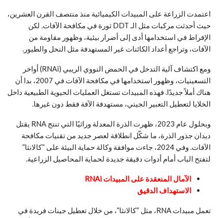
اعتمدت الزراعة على المبيدات الكيميائية منذ منتصف القرن العشرين،
حيث أحدثت مركبات مثل الـ DDT ثورة في مكافحة الآفات. لكن
الإفراط في استخدامها أدى إلى أضرار بيئية، وظهور مقاومة من
الآفات، وتراجع أعداد الكائنات غير المستهدفة مثل النحل والطيور.
ومع اكتشاف آلية التدخل في الحمض النووي الريبي (RNAi) أواخر
التسعينيات، وظهور استخدامها في مكافحة الآفات في 2007، بدا أن
هناك أملاً جديدًا. فهذه المبيدات تستغل العمليات الحيوية الطبيعية داخل
الخلايا لتعطيل التعبير الجيني، مستهدفة الآفة فقط دون غيرها.
وبحلول عام 2023، ظهرت الذرة المعدلة وراثيًا التي تنتج RNA يقتل
ديدان جذور الذرة، ما شكّل انطلاقة لعصر جديد من تقنيات مكافحة
الآفات. وفي 2024، جاءت موافقة وكالة حماية البيئة على “كالانثا”
لتفتح الباب أمام أدوات دقيقة جديدة لحماية المحاصيل الزراعية.
الآمال المنعقدة على
المبيدات
RNAi
الاستهداف الدقيق
تعمل مبيدات RNA، مثل “كالانثا”، من خلال تعطيل جينات فريدة في