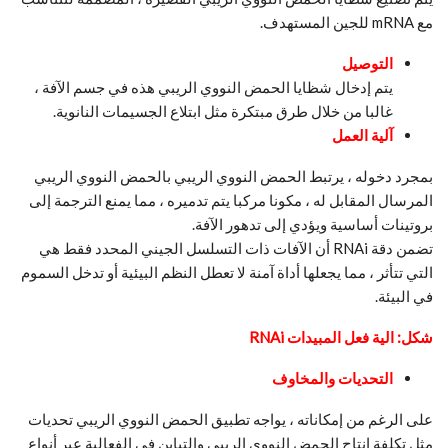
مع mRNA للجين المستهدف.
التوصيل
يتم إدخال شظايا الحمض النووي الريبي هذه في جسم الآفة ،
غالبا من خلال طرق مبتكرة مثل ابتلاع الجسيمات النانوية.
آلية العمل
بمجرد دخوله ، يرتبط الحمض النووي الريبي بالحمض النووي الريبي
المرسال المقابل له ، مكونا مركبا يتم تدميره ، مما يمنع الترجمة إلى
بروتينات أساسية ويؤدي إلى تدهور الآفة.
تضمن دقة RNAi أن الآفات ذات التسلسل الجيني المحدد فقط هي
التي تتأثر ، مما يجعلها أداة آمنة لا تعطل النظم البيئية أو تدخل السموم
في البيئة.
شكل: الية فعل المبيدات
RNAi
التحديات والمخاوف
على الرغم من إمكاناته ، يواجه تطبيق الحمض النووي الريبي تحديات
مثل تكلفة إنتاج الحمض النووي الريبي والتباين في الفعالية عبر أنواع