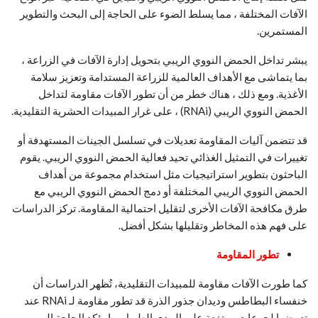
الآفات المختلفة ، مما يسلط الضوء على الحاجة إلى البحث والتطوير
المستمرين.
يبشر تداخل الحمض النووي الريبي بتحويل إدارة الآفات في الزراعة ،
بما يتماشى مع الأهداف العالمية للزراعة المستدامة وتعزيز سلامة
الأغذية. ومع ذلك ، هناك خطر من أن تطور الآفات مقاومة لتداخل
الحمض النووي الريبي (RNAi) ، على غرار المبيدات الحشرية التقليدية.
قد تتضمن آليات المقاومة تعديلات في تسلسل الجينات المستهدفة أو
تغييرات في التمثيل الغذائي تحيد فعالية الحمض النووي الريبي. يقوم
الباحثون بتطوير استراتيجيات مثل استخدام مجموعة من أهداف
الحمض النووي الريبي المختلفة أو دمج الحمض النووي الريبي مع
طرق مكافحة الآفات الأخرى لتقليل احتمالية المقاومة. تركز الدراسات
على فهم هذه المخاطر وتقليلها بشكل أفضل.
تطور المقاومة
كما طورت الآفات مقاومة للمبيدات التقليدية، تُظهر الدراسات أن
خنفساء البطاطس وديدان جذور الذرة قد تطور مقاومة لـ RNAi عند
تعرضها لجرعات مرتفعة على المدى الطويل. ما يؤكد الحاجة إلى