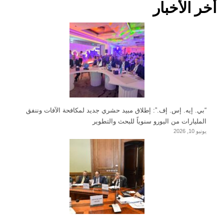
أخر الأخبار
“بي. إيه. إس. إف.”: إطلاق مبيد حشري جديد لمكافحة الآفات وننفق
المليارات من اليورو سنوياً للبحث والتطوير
يونيو 10, 2026