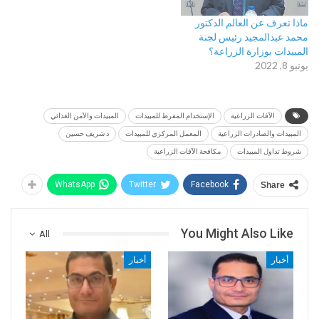
ماذا تعرف عن العالم الدكتور
محمد عبدالمجيد رئيس لجنة
المبيدات بوزارة الزراعة؟
يونيو 8, 2022
الآفات الزراعية
الإستخدام المفرط للمبيدات
المبيدات والأمن الغذائي
المبيدات والصادرات الزراعية
المعمل المركزي للمبيدات
د شريف حسين
شروط تداول المبيدات
مكافحة الآفات الزراعية
WhatsApp
Twitter
Facebook
Share
You Might Also Like
All
أخبار
أخبار