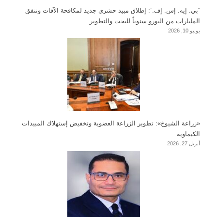
“بي. إيه. إس. إف.”: إطلاق مبيد حشري جديد لمكافحة الآفات وننفق
المليارات من اليورو سنوياً للبحث والتطوير
يونيو 10, 2026
«زراعة الشيوخ»: تطوير الزراعة العضوية وتخفيض إستهلاك المبيدات
الكيماوية
أبريل 27, 2026