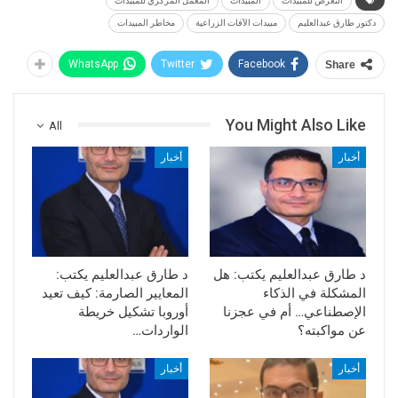
التعرض للمبيدات
المبيدات
المعمل المركزي للمبيدات
دكتور طارق عبدالعليم
مبيدات الآفات الزراعية
مخاطر المبيدات
WhatsApp
Twitter
Facebook
Share
You Might Also Like
All
أخبار
أخبار
د طارق عبدالعليم يكتب: هل
د طارق عبدالعليم يكتب:
المشكلة في الذكاء
المعايير الصارمة: كيف تعيد
الإصطناعي… أم في عجزنا
أوروبا تشكيل خريطة
عن مواكبته؟
الواردات…
أخبار
أخبار