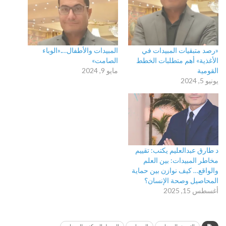
«رصد متبقيات المبيدات في
المبيدات والأطفال….«الوباء
الأغذية» أهم متطلبات الخطط
الصامت»
القومية
مايو 9, 2024
يونيو 5, 2024
د طارق عبدالعليم يكتب: تقييم
مخاطر المبيدات: بين العلم
والواقع… كيف نوازن بين حماية
المحاصيل وصحة الإنسان؟
أغسطس 15, 2025