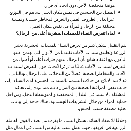
مؤقتة منخفضة الأجر، دون اتخاذ أي قرار.
الفصل بين الجنسين في نفس مكان العمل يساهم في التوزيع
غير العادل لظروف العمل والتعرض لمخاطر جسدية ونفسية
مختلفة بين الرجل والمرأة في نفس مكان العمل.
لماذا تتعرض النساء للمبيدات الحشرية أعلى من الرجال؟
يتم التقليل بشكل كبير من تعرض النساء للمبيدات الحشرية. تعتبر
الزراعة وتطبيق مبيدات الآفات تقليديًا من الأدوار التي يهيمن عليها
الذكور، مع اعتقاد شائع بأن الرجال لديهم فترات أعلى أو أطول من
التعرض لمبيدات الآفات .غالبًا ما تركز الأبحاث حول التعرض لمبيدات
الآفات والمخاطر الصحية، فضلاً عن التدخلات على الرجال. وبالتالي،
قد لا يتم الإبلاغ عن حالات التسمم بالمبيدات الحشرية لدى النساء، إلى
جانب نقص المراقبة الصحية بين المزارعات، مما يؤدي إلى تفاقم
المشكلة ، لا سيما في البلدان المنخفضة والمتوسطة الدخل. ومن أجل
حماية المرأة من خلال التشريعات الجنسانية، هناك حاجة إلى بيانات
بحثية مصنفة حسب الجنس.
وخلافًا للاعتقاد السائد، تشكل النساء ما يقرب من نصف القوى العاملة
الزراعية في أفريقيا، حيث تعمل نسب عالية من النساء في أعمال مثل