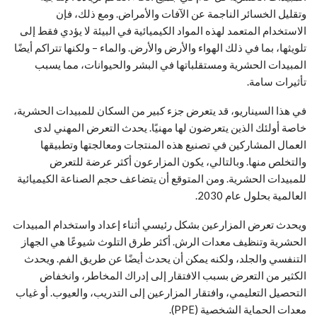
وتقليل الخسائر الناجمة عن الآفات والأمراض. ومع ذلك، فإن
الاستخدام المتعمد لهذه المواد الكيميائية في البيئة لا يؤدي فقط إلى
تلويثها، بما في ذلك الهواء والأرض والأرض. والماء – ولكنها تتراكم أيضًا
المبيدات الحشرية ومستقلباتها في البشر والحيوانات، مما يسبب
تأثيرات سامة.
في هذا السيناريو، قد يتعرض جزء كبير من السكان للمبيدات الحشرية،
خاصة أولئك الذين يتعرضون لها مهنيًا. يحدث التعرض المهني لدى
العمال المشاركين في تصنيع هذه المنتجات ومعالجتها وتطبيقها
والتخلص منها. وبالتالي، يكون المزارعون أكثر عرضة للتعرض
للمبيدات الحشرية. ومن المتوقع أن يتضاعف حجم الصناعة الكيميائية
العالمية بحلول عام 2030.
ويحدث تعرض المزارعين بشكل رئيسي أثناء إعداد واستخدام المبيدات
الحشرية وتنظيف معدات الرش. أكثر طرق التلوث شيوعًا هي الجهاز
التنفسي والجلد، ولكنه يمكن أن يحدث أيضًا عن طريق الفم. ويحدث
الكثير من التعرض بسبب الافتقار إلى إدراك المخاطر، وانخفاض
التحصيل التعليمي، وافتقار المزارعين إلى التدريب، والعيوب. أو غياب
معدات الحماية الشخصية (PPE).