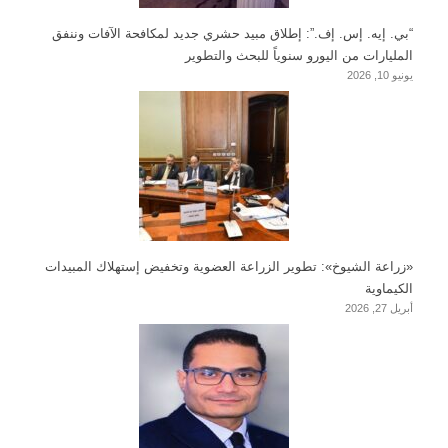
“بي. إيه. إس. إف.”: إطلاق مبيد حشري جديد لمكافحة الآفات وننفق
المليارات من اليورو سنوياً للبحث والتطوير
يونيو 10, 2026
«زراعة الشيوخ»: تطوير الزراعة العضوية وتخفيض إستهلاك المبيدات
الكيماوية
أبريل 27, 2026