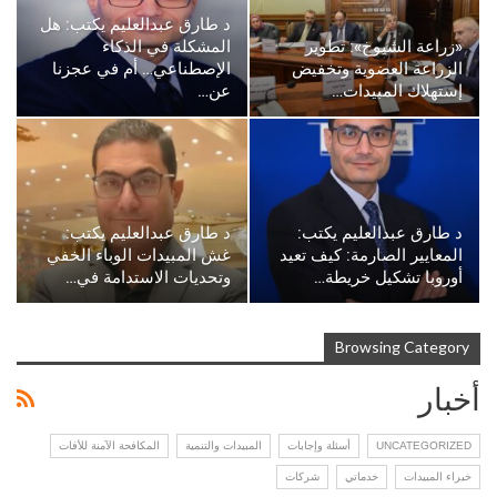
د طارق عبدالعليم يكتب: هل
«زراعة الشيوخ»: تطوير
المشكلة في الذكاء
الزراعة العضوية وتخفيض
الإصطناعي… أم في عجزنا
إستهلاك المبيدات…
عن…
د طارق عبدالعليم يكتب:
د طارق عبدالعليم يكتب:
المعايير الصارمة: كيف تعيد
غش المبيدات الوباء الخفي
أوروبا تشكيل خريطة…
وتحديات الاستدامة في…
Browsing Category
أخبار
UNCATEGORIZED
أسئلة وإجابات
المبيدات والتنمية
المكافحة الآمنة للأفات
خبراء المبيدات
خدماتي
شركات