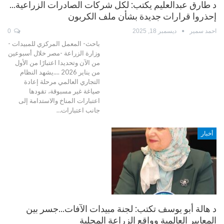
د طارق عبدالعليم يكتب: لكل شركات الصادرات الزراعية…
إحذروا قرارات جديدة بشأن ملف الكربون
احمد سمير
ديسمبر 18, 2025
0
باحث- المعمل المركزي للمبيدات -
وزارة الزراعة -مصر خلال أسبوعين
من الآن وتحديدا اعتبارًا من الأول
من يناير 2026 ....يشهد النظام
التجاري العالمي مرحلة إعادة
صياغة غير مسبوقة، تقودها
اعتبارات المناخ والاستدامة إلى
جانب اعتبارات…
أخبار
د هالة أبو يوسف تكتب: لجنة مبيدات الآفات…جسر بين
المعايير العالمية وواقع الزراعة المحلية