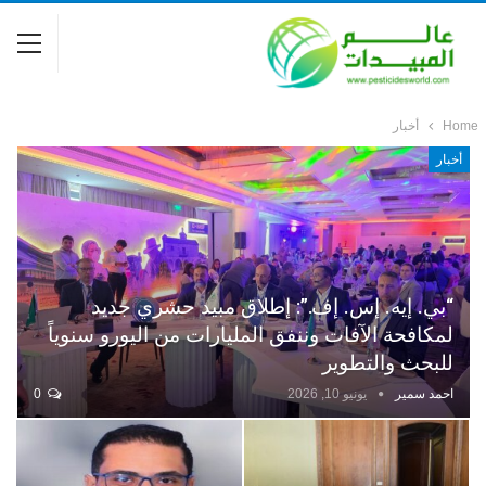
Home
أخبار
أخبار
“بي. إيه. إس. إف.”: إطلاق مبيد حشري جديد
لمكافحة الآفات وننفق المليارات من اليورو سنوياً
للبحث والتطوير
احمد سمير
يونيو 10, 2026
0