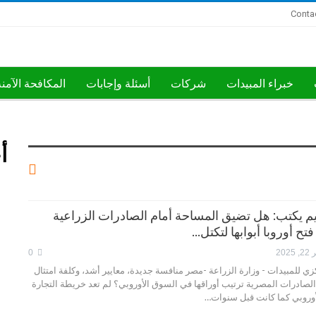
Conta
خبراء المبيدات
شركات
أسئلة وإجابات
المكافحة الآمن
أ
يم يكتب: هل تضيق المساحة أمام الصادرات الزراعية
ح أوروبا أبوابها لتكتل…
202
0
ي للمبيدات - وزارة الزراعة -مصر منافسة جديدة، معايير أشد، وكلفة امتثال
لصادرات المصرية ترتيب أوراقها في السوق الأوروبي؟ لم تعد خريطة التجارة
الأوروبي كما كانت قبل سنوات…