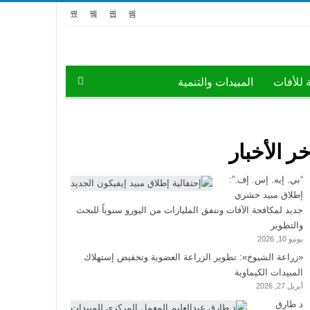
ة للأفات
المبيدات والتنمية
خر الأخبار
“بي. إيه. إس. إف.”:
إطلاق مبيد حشري
جديد لمكافحة الآفات وننفق المليارات من اليورو سنوياً للبحث
والتطوير
يونيو 10, 2026
«زراعة الشيوخ»: تطوير الزراعة العضوية وتخفيض إستهلاك
المبيدات الكيماوية
أبريل 27, 2026
د طارق