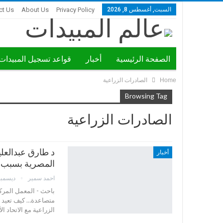
السبت, أغسطس 8, 2026
Privacy Policy
About Us
ct Us
الصفحة الرئيسية
أخبار
قواعد تسجيل المبيدات
Home
الصادرات الزراعية
ندوات ومؤتمرات
Browsing Tag
الصادرات الزراعية
د طارق عبدالعل
أخبار
المصرية بسبب فت
احمد سمير
ديسمبر 22, 5
باحث - المعمل المركز
متصاعدة… كيف تعيد ا
الزراعية مع الاتحاد 