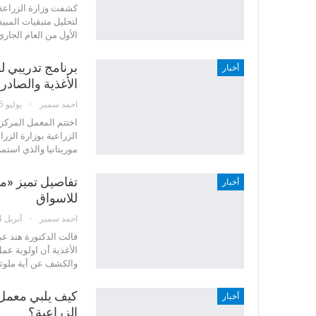
كشفت وزارة الزراعة 
لتحليل متبقيات المبيد
الأول من العام الجاري والتي تج
برنامج تدريبي ل
أخبار
الأغذية والصادر
احمد سمير
يوليو 5, 2025
اختتم المعمل المركزي 
الزراعية بوزارة الزر
موريتانيا والذي است
تفاصيل تميز «م
أخبار
للاسواق
احمد سمير
أبريل 4, 2025
قالت الدكتورة هند عب
الأغذية أن اولوية عم
والكشف عن أية ملوثا
كيف يلبي معمل 
أخبار
الزراعية؟