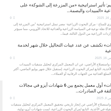
م: تأثير استراتيجية «من المزرعة إلى الشوكة» على
عية «المبيدات والبصمة…
202
0
ي للمناخ - مركز البحوث الزراعية- مصر تمثل استراتيجية "من المزرعة إلى
الشوكة" (Farm to Fork) نقلة نوعية في السياسة الزراعية والغذائية للاتحاد الأوروبي، مما سيؤثر
ات الزراعية من الدول الثالثة. فيما…
دات» تكشف عن عدد عينات التحاليل خلال شهر لخدمة
عية
2025
0
واستصلاح الأراضي، عن ان المعمل المركزي لتحليل متبقيات المبيدات
لأغذية، التابع لمركز البحوث الزراعية، إستقبل خلال شهر يوليو الماضي، أكثر
«متبقيات المبيدات» أول معمل يجمع بين 6 شهادات آيزو في مجالات
الثقة في الصادرات…
2025
0
واستصلاح الأراضي عن إنجاز تاريخي بتحقيق المعمل المركزي لتحليل متبقيات
قيلة في الأغذية، التابع لمركز البحوث الزراعية، لست شهادات آيزو دولية،