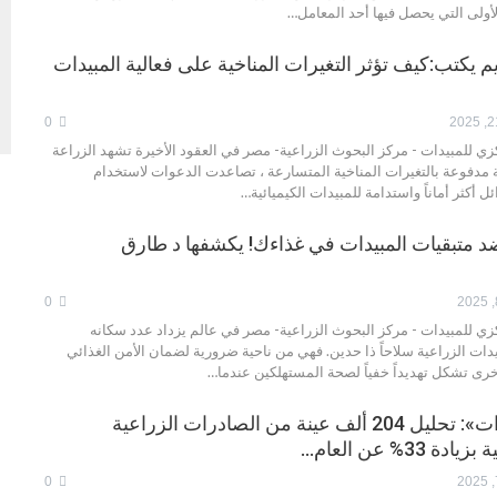
لأولى التي يحصل فيها أحد المعامل…
م يكتب:كيف تؤثر التغيرات المناخية على فعالية المبيدات
0
ي للمبيدات - مركز البحوث الزراعية- مصر في العقود الأخيرة تشهد الزراعة
 مدفوعة بالتغيرات المناخية المتسارعة ، تصاعدت الدعوات لاستخدام
ئل أكثر أماناً واستدامة للمبيدات الكيميائية…
د متبقيات المبيدات في غذاءك! يكشفها د طارق
0
زي للمبيدات - مركز البحوث الزراعية- مصر في عالم يزداد عدد سكانه
ات الزراعية سلاحاً ذا حدين. فهي من ناحية ضرورية لضمان الأمن الغذائي
خرى تشكل تهديداً خفياً لصحة المستهلكين عندما…
«متبقيات المبيدات»: تحليل 204 ألف عينة من الصادرات الزراعية
33% عن العام…
0