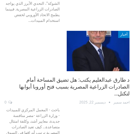
الشوكة"، التحدي الأبرز الذي يواجه
الصادرات الزراعية المصرية. فبينما
يطمح الاتحاد الأوروبي لخفض
استخدام المبيدات…
أخبار
د طارق عبدالعليم يكتب: هل تضيق المساحة أمام
الصادرات الزراعية المصرية بسبب فتح أوروبا أبوابها
لتكتل…
احمد سمير
ديسمبر 22, 2025
0
باحث - المعمل المركزي للمبيدات
- وزارة الزراعة -مصر منافسة
جديدة، معايير أشد، وكلفة امتثال
متصاعدة… كيف تعيد الصادرات
المصرية ترتيب أوراقها في السوق