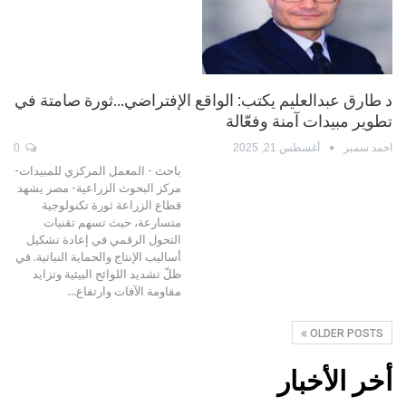
د طارق عبدالعليم يكتب: الواقع الإفتراضي…ثورة صامتة في
تطوير مبيدات آمنة وفعّالة
احمد سمير
أغسطس 21, 2025
0
باحث - المعمل المركزي للمبيدات-
مركز البحوث الزراعية- مصر يشهد
قطاع الزراعة ثورة تكنولوجية
متسارعة، حيث تسهم تقنيات
التحول الرقمي في إعادة تشكيل
أساليب الإنتاج والحماية النباتية. في
ظلّ تشديد اللوائح البيئية وتزايد
مقاومة الآفات وارتفاع…
OLDER POSTS
أخر الأخبار