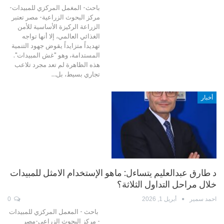
باحث- المغمل المركزي للمبيدات-
مركز البحوث الزراعية- مصر تعتبر
الزراعة الركيزة الأساسية للأمن
الغذائي العالمي، إلا أنها تواجه
تهديداً متزايداً يقوض جهود التنمية
المستدامة، وهو "غش المبيدات".
هذه الظاهرة لم تعد مجرد تلاعب
تجاري بسيط، بل…
أخبار
د طارق عبدالعليم يتساءل: ماهو الإستخدام الامثل للمبيدات
خلال مراحل التداول الثلاثة؟
احمد سمير
أبريل 1, 2026
0
باحث - المعمل المركزي للمبيدات
- مركز البحوث الزراعي-مصر