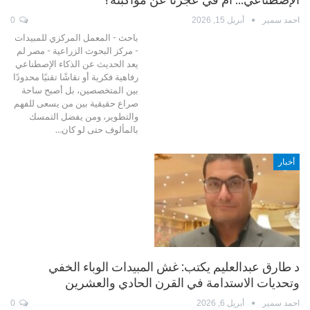
احمد سمير
أبريل 15, 2026
0
باحث - المعمل المركزي للمبيدات
- مركز البحوث الزراعية - مصر لم
يعد الحديث عن الذكاء الإصطناعي
رفاهية فكرية أو نقاشًا تقنيًا محدودًا
بين المتخصصين، بل أصبح ساحة
صراع حقيقية بين من يسعى للفهم
والتطوير، ومن يفضل التمسك
بالمألوف حتى لو كان…
أخبار
د طارق عبدالعليم يكتب: غش المبيدات الوباء الخفي
وتحديات الاستدامة في القرن الحادي والعشرين
احمد سمير
أبريل 6, 2026
0