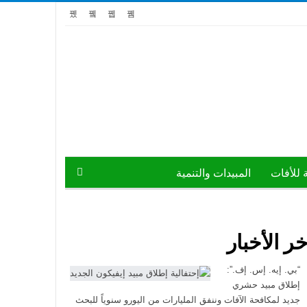
ة للأفات
المبيدات والتنمية
خر الأخبار
“بي. إيه. إس. إف.”:
إطلاق مبيد حشري
جديد لمكافحة الآفات وننفق المليارات من اليورو سنوياً للبحث