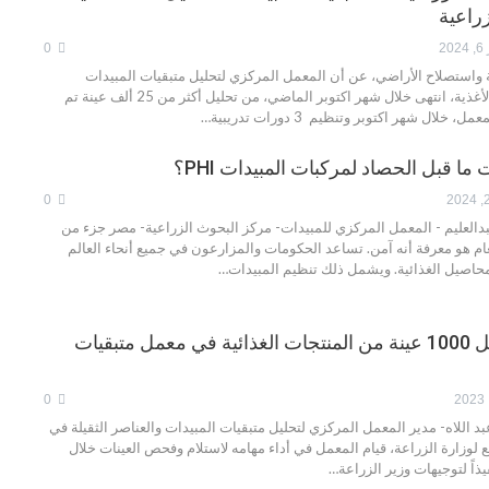
زراعية
2
0
واستصلاح الأراضي، عن أن المعمل المركزي لتحليل متبقيات المبيدات
والعناصر الثقيلة في الأغذية، انتهى خلال شهر اكتوبر الماضي، من تحليل أكثر من 25 ألف عينة تم
خلال شهر اكتوبر وتنظيم 3 دورات تدريبية…
ا قبل الحصاد لمركبات المبيدات PHI؟
0
دالعليم - المعمل المركزي للمبيدات- مركز البحوث الزراعية- مصر جزء من
عام هو معرفة أنه آمن. تساعد الحكومات والمزارعون في جميع أنحاء العالم
اصيل الغذائية. ويشمل ذلك تنظيم المبيدات…
«الزراعة»: تحليل 1000 عينة من المنتجات الغذائية في معمل متبقيات
0
بد اللاه- مدير المعمل المركزي لتحليل متبقيات المبيدات والعناصر الثقيلة في
 (QCAP) التابع لوزارة الزراعة، قيام المعمل في أداء مهامه لاستلام وفحص العينات خلال
يذاً لتوجيهات وزير الزراعة…