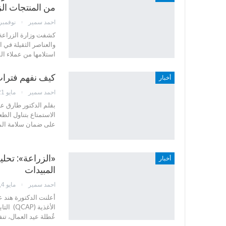
من المنتجات ال
احمد سمير
نوفمبر 6, 024
كشفت وزارة الزراعة 
استلامها من عملاء المعمل، 
كيف نفهم فترات م
أخبار
احمد سمير
مايو 21, 2024
بقلم الدكتور طارق عب
الاستمتاع بتناول الط
على ضمان سلامة المح
أخبار
المبيدات
احمد سمير
مايو 4, 2023
أعلنت الدكتورة هند ع
الأغذية
عُطلة عيد العمال، تنف