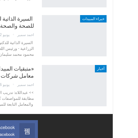
السيرة الذاتية 
خبراء المبيدات
للصحة والصحة ال
احمد سمير
يونيو 12, 2022
السيرة الذاتية للدكت
الزراعية - ورئيس اللج
محمود محمد سليمان تا
«متبقيات المبيد
أخبار
معامل شركات ال
احمد سمير
يونيو 6, 2022
>> عبداللاه: تدريب ا
مطابقة للمواصفات كل
والمعامل التابعة للم
acebook
Facebook