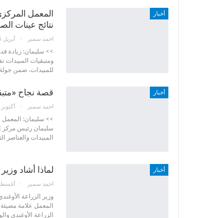
المعمل المركزي
أخبار
نتائج عينات الص
احمد سمير
أبريل 25, 2023
>> سليمان: زيادة قدر
ومتبقيات المبيدات ت
للمبيدات، ضمن جولة ل
قصة نجاح «متبق
أخبار
احمد سمير
أكتوبر 25, 2022
>> سليمان: المعمل أح
سليمان رئيس مركز الب
المبيدات والعناصر الثق
لماذا أشاد وزير
أخبار
احمد سمير
أغسطس 23, 
وزير الزراعة الأوغند
المعمل علامة مضيئة ف
الزراعة الأوغندي وال