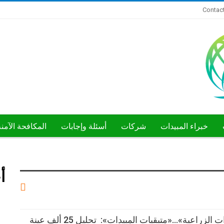
Contac
خبراء المبيدات
شركات
أسئلة وإجابات
المكافحة الآمن
أ
«لخدمة الصادرات الزراعية»…«متبقيات المبيدات»: تحليل 25 ألف عينة