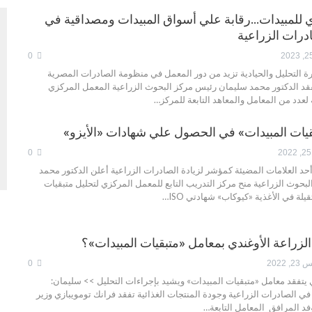
 للمبيدات…رقابة علي أسواق المبيدات ومصداقية في
ادرات الزراعية
0
ة التحليل والحيادية تزيد من دور المعمل في منظومة الصادرات المصرية
فقد الدكتور محمد سليمان رئيس مركز البحوث الزراعية المعمل المركزي
عدد من المعامل والمعاهد التابعة للمركز…
يات المبيدات» في الحصول علي شهادات «الأيزو»
0
د العلامات المضيئة كمؤشر لزيادة الصادرات الزراعية أعلن الدكتور محمد
حوث الزراعية منح مركز التدريب التابع للمعمل المركزي لتحليل متبقيات
يلة في الأغذية «كيوكاب» شهادتي ISO…
 الزراعة الأوغندي بمعامل «متبقيات المبيدات»؟
2022
0
ي يتفقد معامل «متبقيات المبيدات» ويشيد بإجراءات التحليل >> سليمان:
ي الصادرات الزراعية وجودة المنتجات الغذائية تفقد فرانك تومويبازي وزير
وفد المرافق المعامل التابعة…