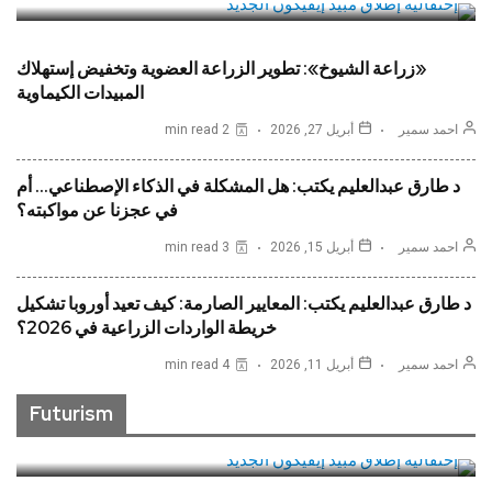
«زراعة الشيوخ»: تطوير الزراعة العضوية وتخفيض إستهلاك
المبيدات الكيماوية
احمد سمير
أبريل 27, 2026
2 min read
د طارق عبدالعليم يكتب: هل المشكلة في الذكاء الإصطناعي… أم
في عجزنا عن مواكبته؟
احمد سمير
أبريل 15, 2026
3 min read
د طارق عبدالعليم يكتب: المعايير الصارمة: كيف تعيد أوروبا تشكيل
خريطة الواردات الزراعية في 2026؟
“بي. إيه. إس. إف.”: إطلاق مبيد حشري جديد لمكافحة
احمد سمير
أبريل 11, 2026
4 min read
الآفات وننفق المليارات من اليورو سنوياً للبحث والتطوير
Futurism
READ MORE