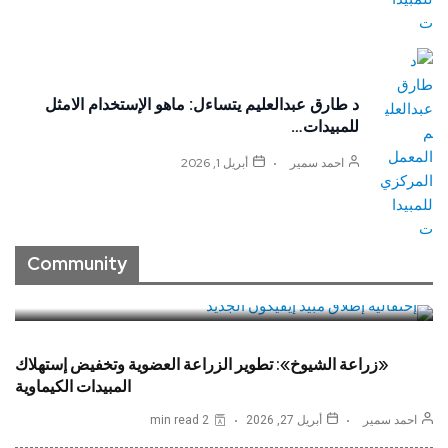
د طارق عبدالعليم يتساءل: ماهو الإستخدام الامثل
للمبيدات…
احمد سمير
أبريل 1, 2026
“بي. إيه. إس. إف.”: إطلاق مبيد حشري جديد لمكافحة
الآفات وننفق المليارات من اليورو سنوياً للبحث والتطوير
Community
READ MORE
«زراعة الشيوخ»: تطوير الزراعة العضوية وتخفيض إستهلاك
المبيدات الكيماوية
احمد سمير
أبريل 27, 2026
2 min read