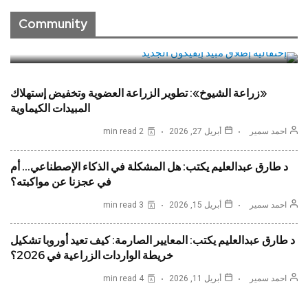
الآفات وننفق المليارات من اليورو سنوياً للبحث والتطوير
Community
READ MORE
«زراعة الشيوخ»: تطوير الزراعة العضوية وتخفيض إستهلاك
المبيدات الكيماوية
احمد سمير
أبريل 27, 2026
2 min read
د طارق عبدالعليم يكتب: هل المشكلة في الذكاء الإصطناعي… أم
في عجزنا عن مواكبته؟
احمد سمير
أبريل 15, 2026
3 min read
د طارق عبدالعليم يكتب: المعايير الصارمة: كيف تعيد أوروبا تشكيل
خريطة الواردات الزراعية في 2026؟
احمد سمير
أبريل 11, 2026
4 min read