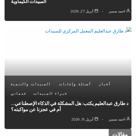
المبيدات الكيماوية
احمد سمير
أبريل 27, 2026
أخبار
أسئلة وإجابات
المبيدات والتنمية
خبراء المبيدات
خدماتي
د طارق عبدالعليم يكتب: هل المشكلة في الذكاء الإصطناعي…
أم في عجزنا عن مواكبته؟
احمد سمير
أبريل 15, 2026
“بي. إيه. إس. إف.”: إطلاق مبيد حشري جديد لمكافحة
الآفات وننفق المليارات من اليورو سنوياً للبحث والتطوير
مقالات