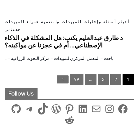
أخبار
أسئلة وإجابات
المبيدات والتنمية
خبراء المبيدات
خدماتي
د طارق عبدالعليم يكتب: هل المشكلة في الذكاء
الإصطناعي… أم في عجزنا عن مواكبته؟
باحث – المعمل المركزي للمبيدات – مركز البحوث الزراعية –…
99
…
3
2
1
Follow Us
فيسبوك
إنستجرام
بريد
لينكد إن
بينتريست
ووردبريس
تيك توك
تيليجرام
جيت هاب
ريديت
“بي. إيه. إس. إف.”: إطلاق مبيد حشري جديد لمكافحة