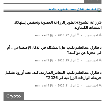
READ MORE
«زراعة الشيوخ»: تطوير الزراعة العضوية وتخفيض إستهلاك
المبيدات الكيماوية
احمد سمير
أبريل 27, 2026
2 min read
د طارق عبدالعليم يكتب: هل المشكلة في الذكاء الإصطناعي… أم
في عجزنا عن مواكبته؟
احمد سمير
أبريل 15, 2026
3 min read
د طارق عبدالعليم يكتب: المعايير الصارمة: كيف تعيد أوروبا تشكيل
خريطة الواردات الزراعية في 2026؟
“بي. إيه. إس. إف.”: إطلاق مبيد حشري جديد لمكافحة
احمد سمير
أبريل 11, 2026
4 min read
الآفات وننفق المليارات من اليورو سنوياً للبحث والتطوير
Crypto
READ MORE